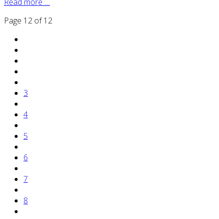
Read more …
Page 12 of 12
3
4
5
6
7
8